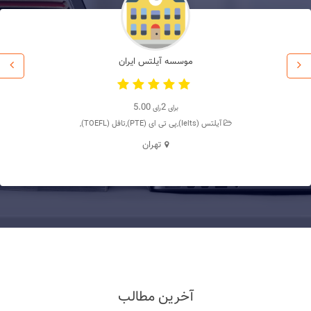
موسسه آیلتس ایران
5.00
2
برای
رای
آیلتس (Ielts),پی تی ای (PTE),تافل (TOEFL),
تهران
آخرین مطالب