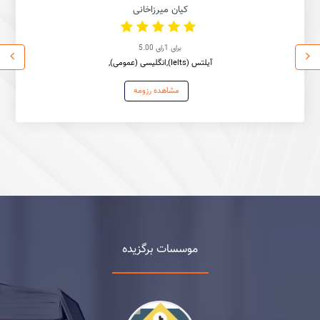
کیان میرزاخانی
برای
1
رای
5.00
آیلتس (Ielts),انگلیسی (عمومی),
مشاهده رزومه
موسسات برگزیده